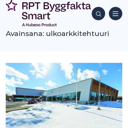
Siirry
sisältöön
Hae sisältöjä
Avainsana: ulkoarkkitehtuuri