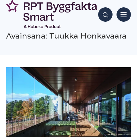
Siirry
sisältöön
Hae sisältöjä
Avainsana: Tuukka Honkavaara