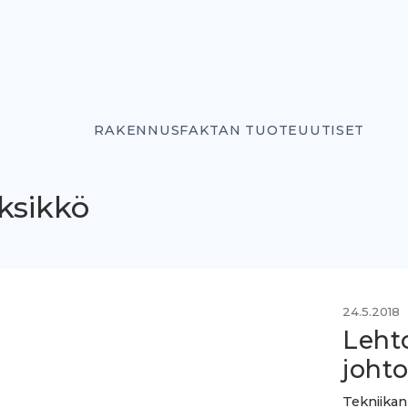
RAKENNUSFAKTAN TUOTEUUTISET
ksikkö
24.5.2018
Leht
joht
Tekniikan