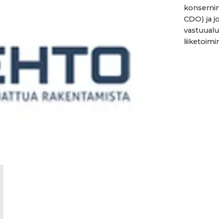
konsernin
CDO) ja j
vastuualu
liiketoimi