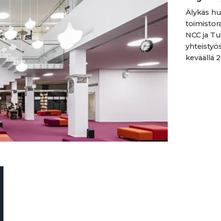
Älykäs hu
toimistor
NCC ja Tu
yhteistyö
keväällä 20