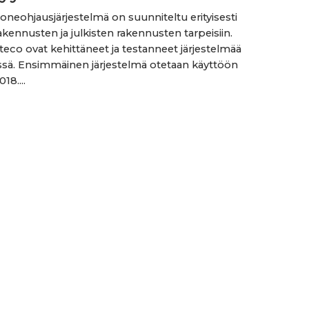
oneohjausjärjestelmä on suunniteltu erityisesti
akennusten ja julkisten rakennusten tarpeisiin.
teco ovat kehittäneet ja testanneet järjestelmää
ssä. Ensimmäinen järjestelmä otetaan käyttöön
18....