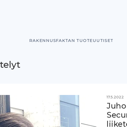
RAKENNUSFAKTAN TUOTEUUTISET
telyt
17.5.2022
Juho
Secur
liike