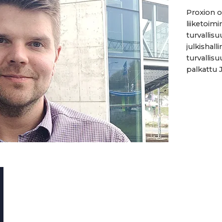
Proxion o
liiketoim
turvallis
julkishall
turvallis
palkattu J