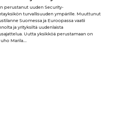
n perustanut uuden Security-
intayksikön turvallisuuden ympärille. Muuttunut
uustilanne Suomessa ja Euroopassa vaatii
innolta ja yrityksiltä uudenlaista
uusajattelua. Uutta yksikköä perustamaan on
uho Marila....