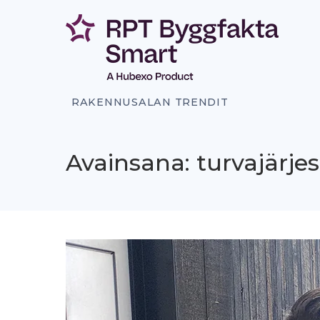
Siirry
sisältöön
RAKENNUSALAN TRENDIT
Avainsana: turvajärjes