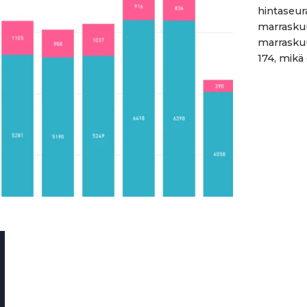
hintaseu
marrasku
marraskuu
174, mikä o