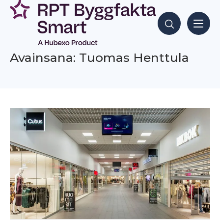
Siirry
sisältöön
Hae sisältöjä
Avainsana: Tuomas Henttula