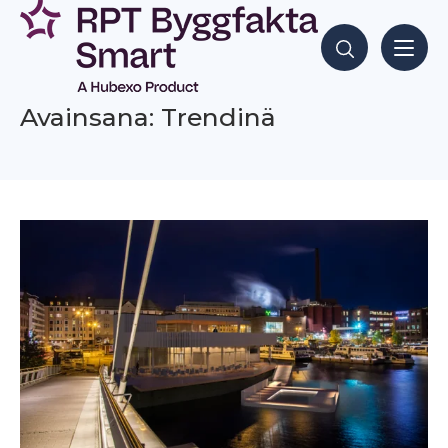
Siirry
sisältöön
Hae sisältöjä
Avainsana: Trendinä