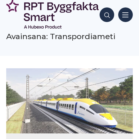
Siirry
sisältöön
Hae sisältöjä
Avainsana: Transpordiameti