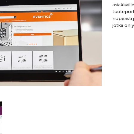
asiakkail
tuoteport
nopeasti j
jotka on yk