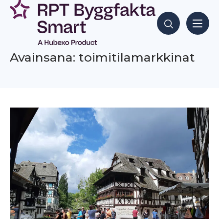
Siirry
sisältöön
Hae sisältöjä
Avainsana: toimitilamarkkinat