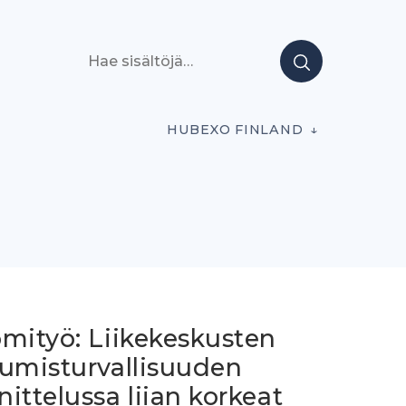
Hae sisältöjä
HUBEXO FINLAND
omityö: Liikekeskusten
tumisturvallisuuden
ittelussa liian korkeat