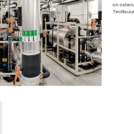
on ostanu
Teollisuu