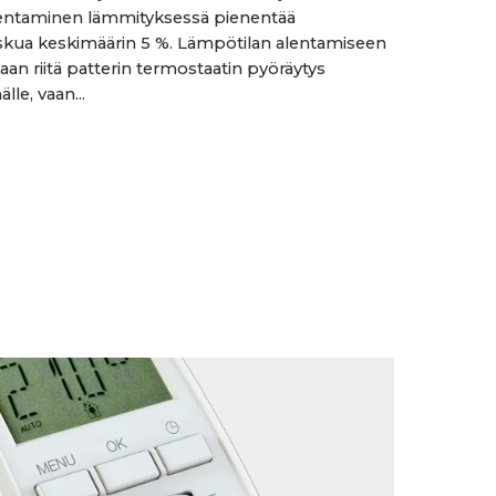
lentaminen lämmityksessä pienentää
skua keskimäärin 5 %. Lämpötilan alentamiseen
aan riitä patterin termostaatin pyöräytys
le, vaan...