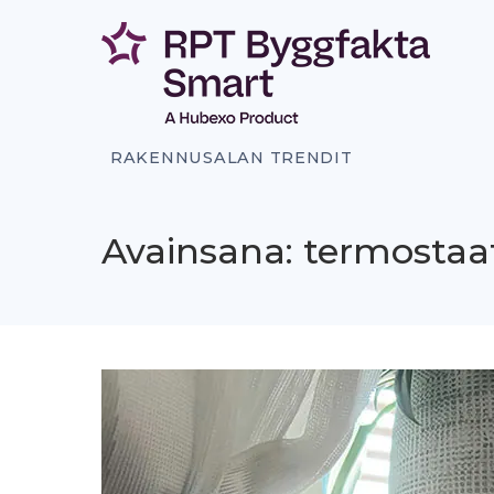
Siirry
sisältöön
RAKENNUSALAN TRENDIT
Avainsana: termostaat