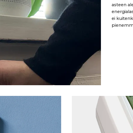
asteen a
energiala
ei kuitenk
pienemmäl