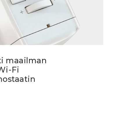
ti maailman
Wi-Fi
mostaatin