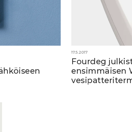
17.5.2017
Fourdeg julkis
sähköiseen
ensimmäisen 
vesipatteriter