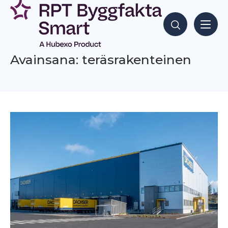
Siirry
sisältöön
Hae sisältöjä
Avainsana: teräsrakenteinen