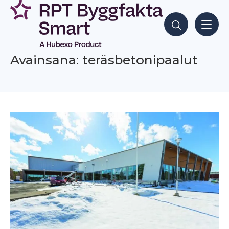
Siirry
sisältöön
Hae sisältöjä
Avainsana: teräsbetonipaalut