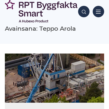
Siirry
sisältöön
Hae sisältöjä
Avainsana: Teppo Arola