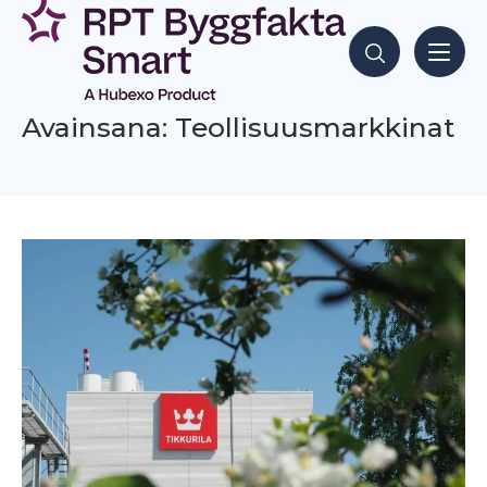
Siirry
sisältöön
Hae sisältöjä
Avainsana: Teollisuusmarkkinat