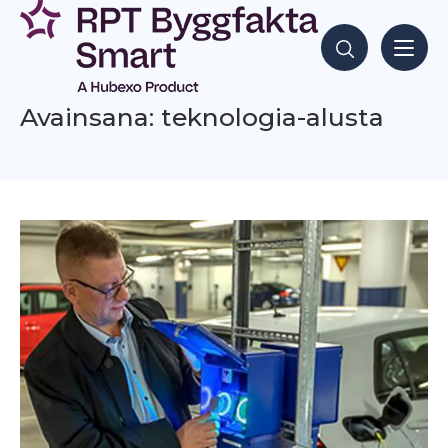
Siirry
sisältöön
Hae sisältöjä
Avainsana: teknologia-alusta