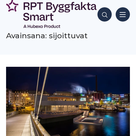
Siirry
sisältöön
Hae sisältöjä
Avainsana: sijoittuvat