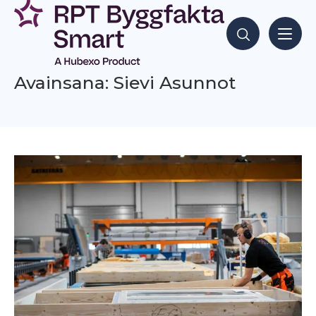
Siirry
sisältöön
Hae sisältöjä
Avainsana: Sievi Asunnot