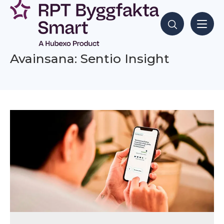
Siirry
sisältöön
Hae sisältöjä
Avainsana: Sentio Insight