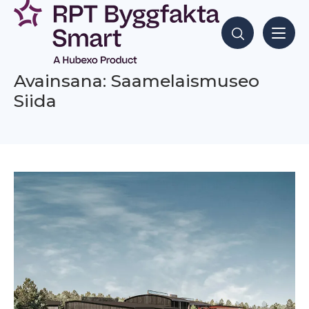
Siirry
sisältöön
Hae sisältöjä
Avainsana: Saamelaismuseo
Siida