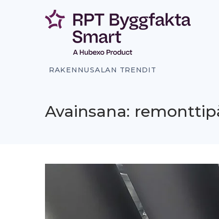
Siirry
sisältöön
RAKENNUSALAN TRENDIT
Avainsana: remonttip