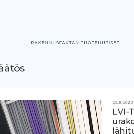
RAKENNUSFAKTAN TUOTEUUTISET
äätös
22.9.2020
LVI-
urako
lähit