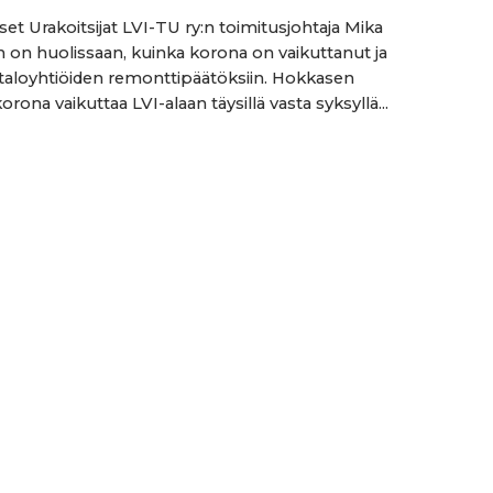
set Urakoitsijat LVI-TU ry:n toimitusjohtaja Mika
on huolissaan, kuinka korona on vaikuttanut ja
 taloyhtiöiden remonttipäätöksiin. Hokkasen
ona vaikuttaa LVI-alaan täysillä vasta syksyllä...