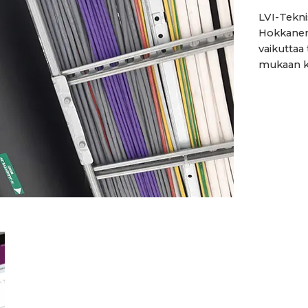
LVI-Tekni
Hokkanen 
vaikuttaa
mukaan kor