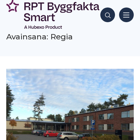
Siirry
sisältöön
Hae sisältöjä
Avainsana: Regia