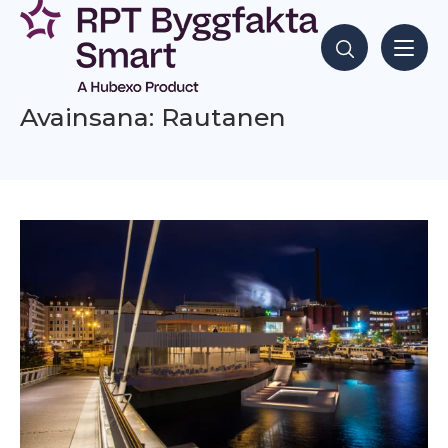
Siirry
sisältöön
Hae sisältöjä
Avainsana: Rautanen