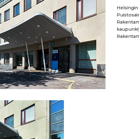
Helsingi
Puistosai
Rakentami
kaupunkiy
Rakentamis