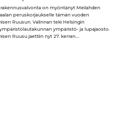
n rakennusvalvonta on myöntänyt Meilahden
raalan peruskorjaukselle tämän vuoden
sen Ruusun. Valinnan teki Helsingin
mpäristölautakunnan ympäristö- ja lupajaosto.
en Ruusu jaettiin nyt 27. kerran....