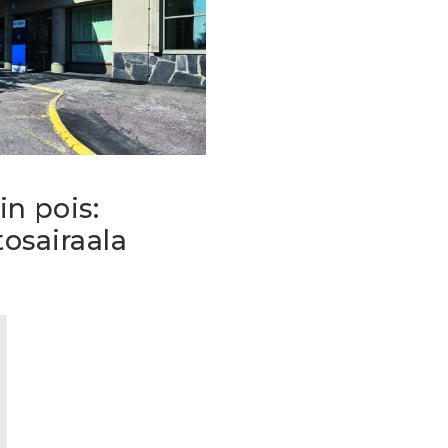
n pois:
tosairaala