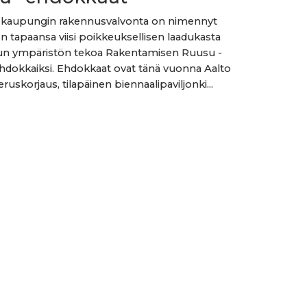
n kaupungin rakennusvalvonta on nimennyt
n tapaansa viisi poikkeuksellisen laadukasta
un ympäristön tekoa Rakentamisen Ruusu -
hdokkaiksi. Ehdokkaat ovat tänä vuonna Aalto
uskorjaus, tilapäinen biennaalipaviljonki...