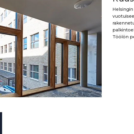
Helsingi
vuotuisee
rakennet
palkintoe
Töölön per