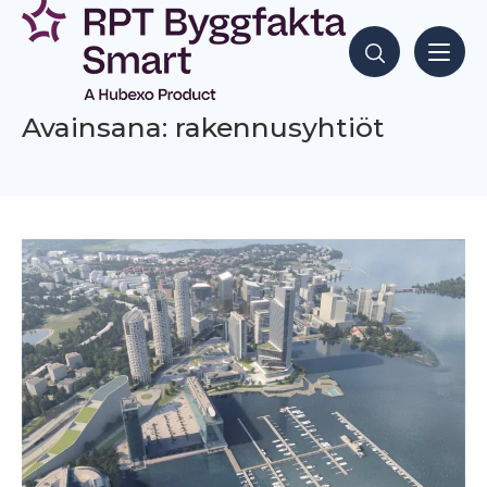
Siirry
sisältöön
Hae sisältöjä
Avainsana: rakennusyhtiöt