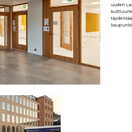
uuden Lau
kulttuur
täydentää
kaupunkiy