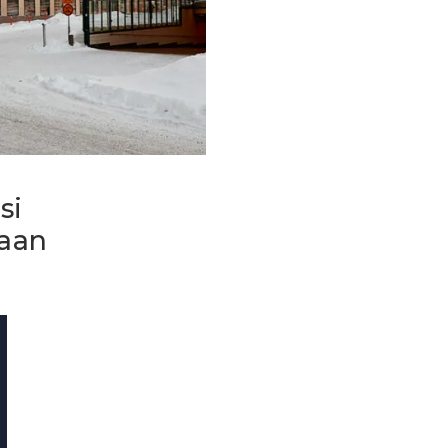
si
kaan