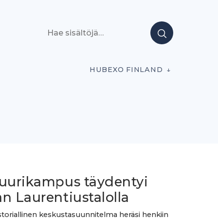
Hae sisältöjä
HUBEXO FINLAND
tuurikampus täydentyi
n Laurentiustalolla
storiallinen keskustasuunnitelma heräsi henkiin