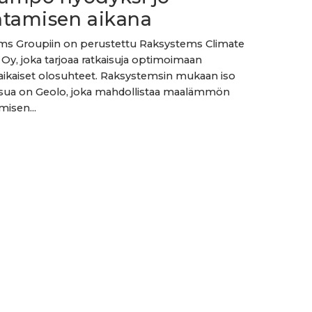
ntamisen aikana
ms Groupiin on perustettu Raksystems Climate
 Oy, joka tarjoaa ratkaisuja optimoimaan
ikaiset olosuhteet. Raksystemsin mukaan iso
isua on Geolo, joka mahdollistaa maalämmön
isen...