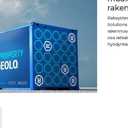
rake
Raksyste
Solutions
rakennusa
osa ratka
hyödyntäm