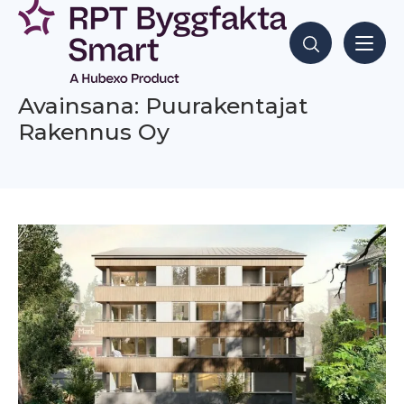
Siirry
sisältöön
Hae sisältöjä
Avainsana: Puurakentajat
Rakennus Oy