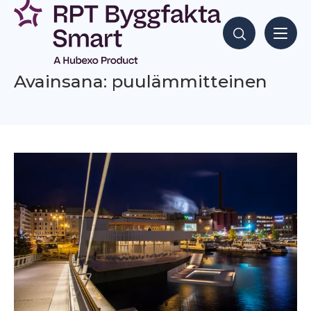
Siirry
sisältöön
Hae sisältöjä
Avainsana: puulämmitteinen