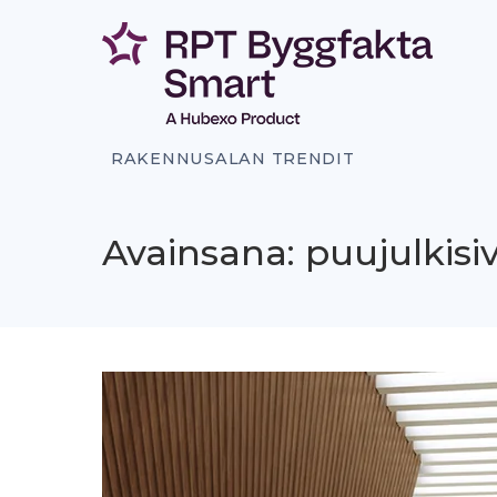
Siirry
sisältöön
RAKENNUSALAN TRENDIT
Avainsana: puujulkisi