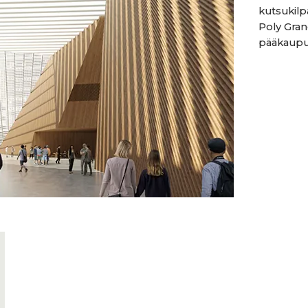
kutsukilp
Poly Gran
pääkaupun