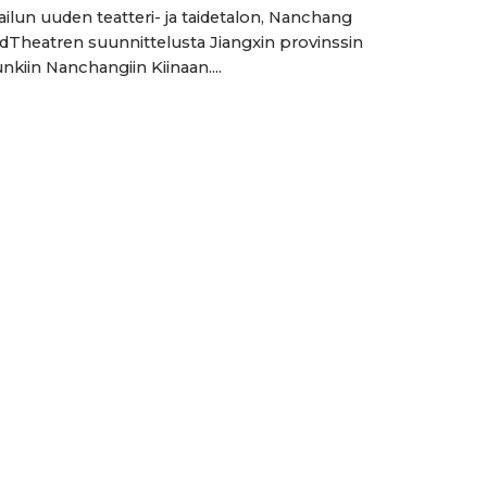
ailun uuden teatteri- ja taidetalon, Nanchang
dTheatren suunnittelusta Jiangxin provinssin
kiin Nanchangiin Kiinaan....