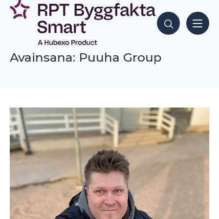
Siirry
sisältöön
Hae sisältöjä
Avainsana: Puuha Group