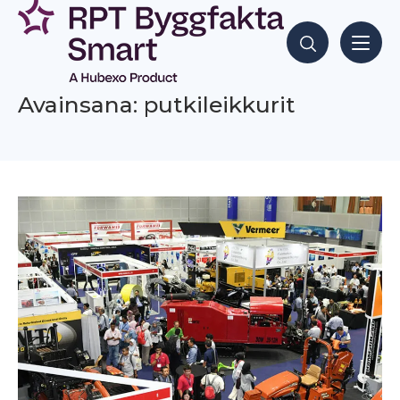
Siirry
sisältöön
Hae sisältöjä
Avainsana: putkileikkurit