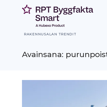
Siirry
sisältöön
RAKENNUSALAN TRENDIT
Avainsana: purunpoist