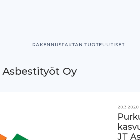
RAKENNUSFAKTAN TUOTEUUTISET
 Asbestityöt Oy
20.3.2020
Purk
kasv
JT As