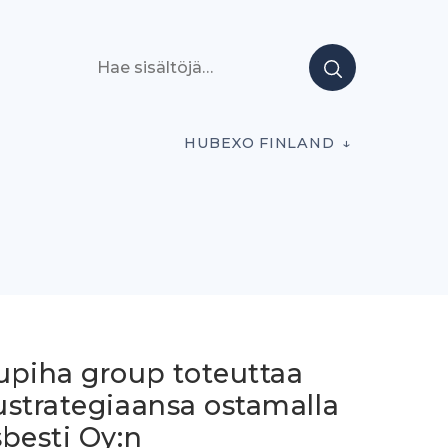
Hae sisältöjä
HUBEXO FINLAND
upiha group toteuttaa
ustrategiaansa ostamalla
besti Oy:n