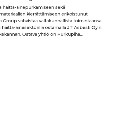
 ja haitta-ainepurkamiseen sekä
ateriaalien kierrättämiseen erikoistunut
 Group vahvistaa valtakunnallista toimintaansa
a haitta-ainesektorilla ostamalla JT Asbesti Oy:n
ekannan. Ostava yhtiö on Purkupiha...