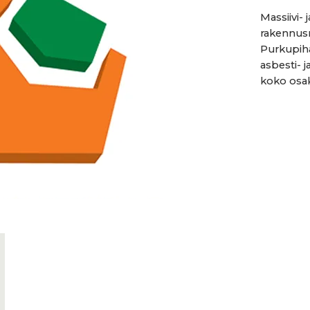
Massiivi-
rakennusm
Purkupiha
asbesti- j
koko osak