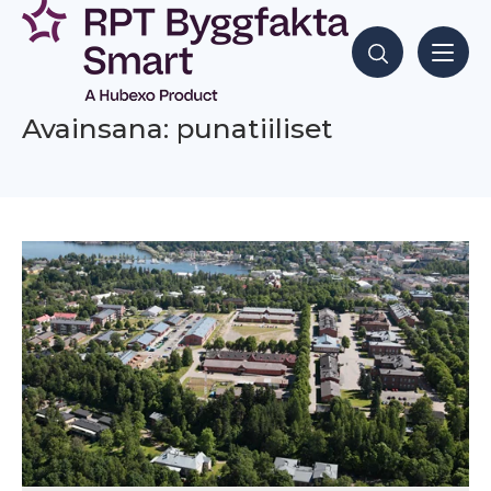
Siirry
sisältöön
Hae sisältöjä
Avainsana: punatiiliset