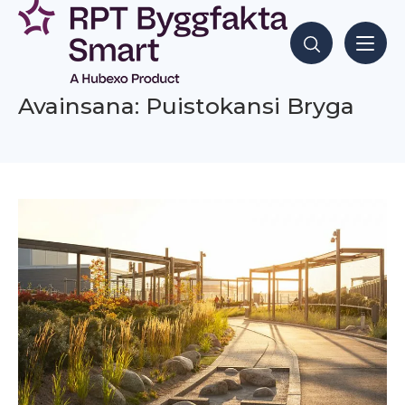
Siirry
sisältöön
Hae sisältöjä
Avainsana: Puistokansi Bryga