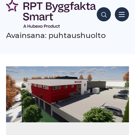
Siirry
sisältöön
Hae sisältöjä
Avainsana: puhtaushuolto