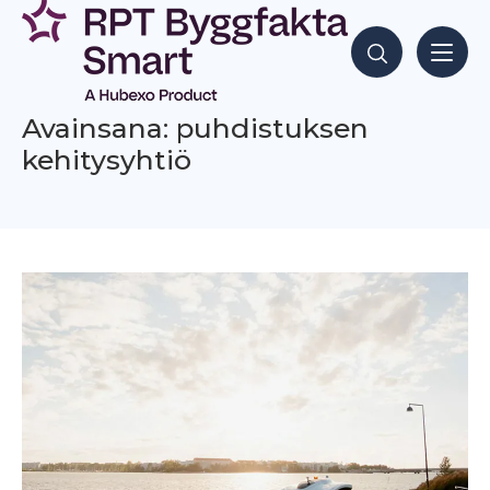
Siirry
sisältöön
Hae sisältöjä
Avainsana: puhdistuksen
kehitysyhtiö