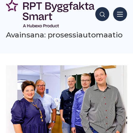
Siirry
sisältöön
Hae sisältöjä
Avainsana: prosessiautomaatio