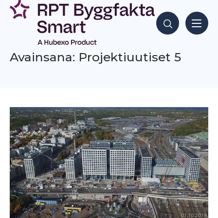
Siirry
sisältöön
Hae sisältöjä
Avainsana: Projektiuutiset 5