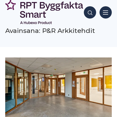
Siirry
sisältöön
Hae sisältöjä
Avainsana: P&R Arkkitehdit