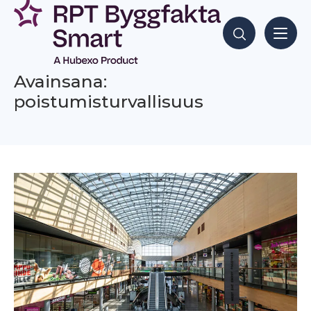
Siirry
sisältöön
Hae sisältöjä
Avainsana:
poistumisturvallisuus