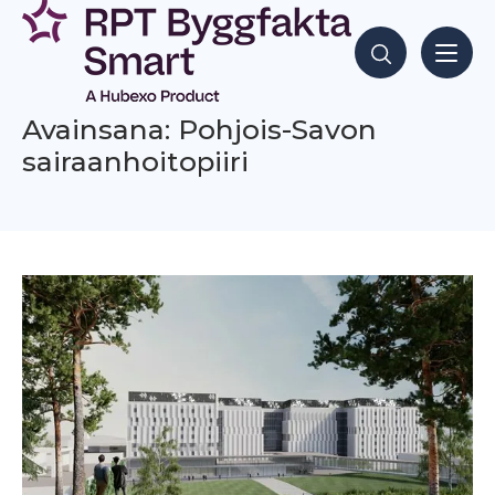
Siirry
sisältöön
Hae sisältöjä
Avainsana: Pohjois-Savon
sairaanhoitopiiri