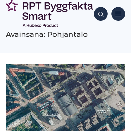
Siirry
sisältöön
Hae sisältöjä
Avainsana: Pohjantalo