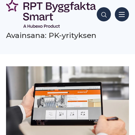
Siirry
sisältöön
Hae sisältöjä
Avainsana: PK-yrityksen