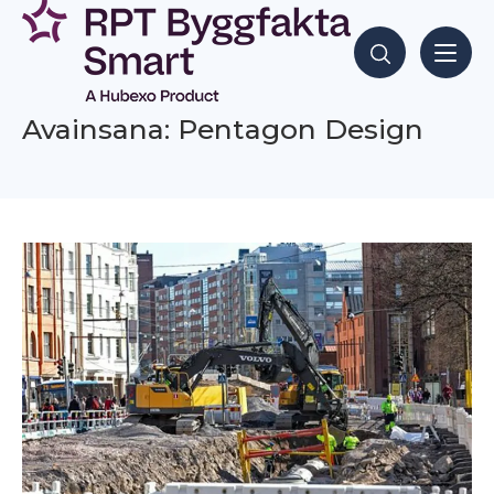
Siirry
sisältöön
Hae sisältöjä
Avainsana: Pentagon Design